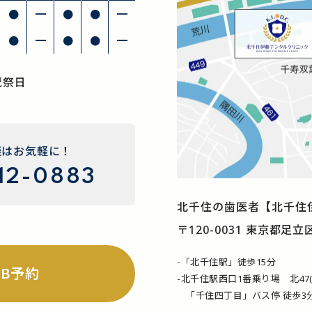
●
━
●
●
━
●
━
●
●
━
祝祭日
談はお気軽に！
12-0883
北千住の歯医者
【北千住
〒120-0031 東京都足立
-「北千住駅」徒歩15分
EB予約
-北千住駅西口1番乗り場 北47
「千住四丁目」バス停 徒歩3