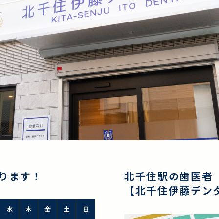
ります！
北千住駅の歯医者
【北千住伊藤デン
水
木
金
土
日