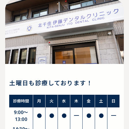
土曜日も診療しております！
診療時間
月
火
水
木
金
土
日
9:00～
●
●
●
━
●
●
━
13:00