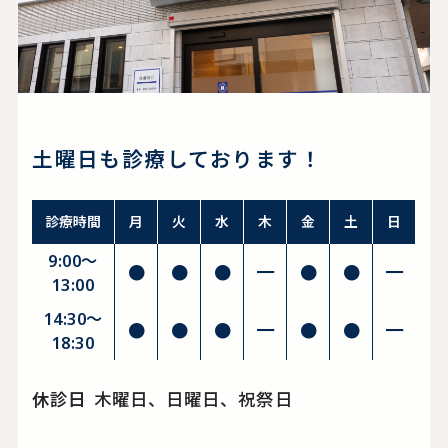
土曜日も診療しております！
診療時間
月
火
水
木
金
土
日
9:00～
●
●
●
━
●
●
━
13:00
14:30〜
●
●
●
━
●
●
━
18:30
休診日
木曜日、日曜日、祝祭日