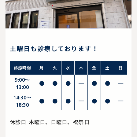
土曜日も診療しております！
診療時間
月
火
水
木
金
土
日
9:00～
●
●
●
━
●
●
━
13:00
14:30〜
●
●
●
━
●
●
━
18:30
休診日
木曜日、日曜日、祝祭日