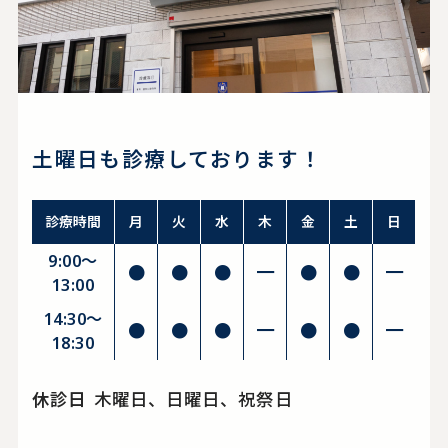
土曜日も診療しております！
診療時間
月
火
水
木
金
土
日
9:00～
●
●
●
━
●
●
━
13:00
14:30〜
●
●
●
━
●
●
━
18:30
休診日
木曜日、日曜日、祝祭日