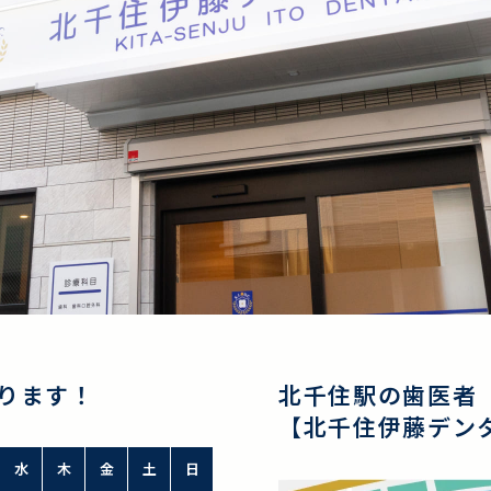
ります！
北千住駅の歯医者
【北千住伊藤デン
水
木
金
土
日