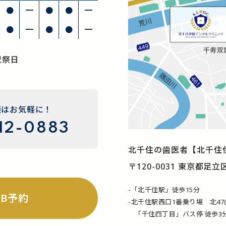
●
━
●
●
━
●
━
●
●
━
祝祭日
談はお気軽に！
12-0883
北千住の歯医者
【北千住
〒120-0031 東京都足立
-「北千住駅」徒歩15分
EB予約
-北千住駅西口1番乗り場 北47
「千住四丁目」バス停 徒歩3