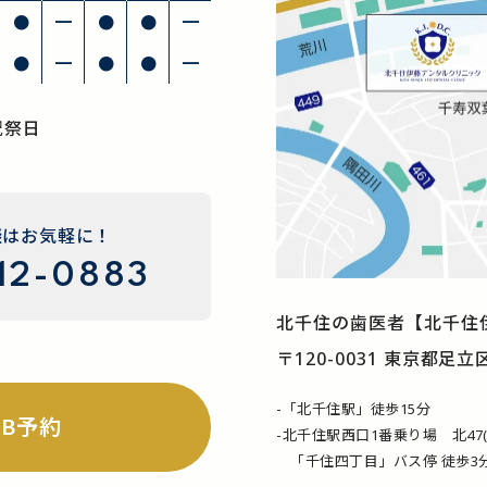
●
━
●
●
━
●
━
●
●
━
祝祭日
談はお気軽に！
12-0883
北千住の歯医者
【北千住
〒120-0031 東京都足立
-「北千住駅」徒歩15分
EB予約
-北千住駅西口1番乗り場 北47
「千住四丁目」バス停 徒歩3