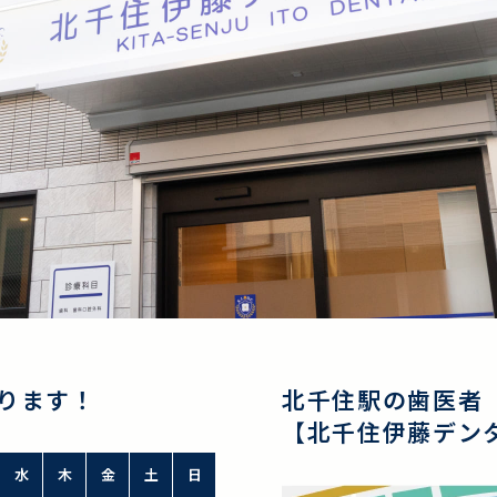
ります！
北千住駅の歯医者
【北千住伊藤デン
水
木
金
土
日