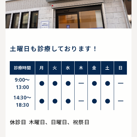
土曜日も診療しております！
診療時間
月
火
水
木
金
土
日
9:00～
●
●
●
━
●
●
━
13:00
14:30〜
●
●
●
━
●
●
━
18:30
休診日
木曜日、日曜日、祝祭日