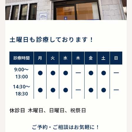
土曜日も診療しております！
診療時間
月
火
水
木
金
土
日
9:00～
●
●
●
━
●
●
━
13:00
14:30〜
●
●
●
━
●
●
━
18:30
休診日
木曜日、日曜日、祝祭日
ご予約・ご相談はお気軽に！