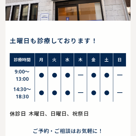
土曜日も診療しております！
診療時間
月
火
水
木
金
土
日
9:00～
●
●
●
━
●
●
━
13:00
14:30〜
●
●
●
━
●
●
━
18:30
休診日
木曜日、日曜日、祝祭日
ご予約・ご相談はお気軽に！