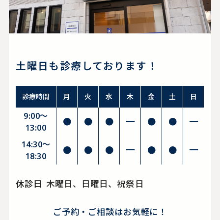
土曜日も診療しております！
診療時間
月
火
水
木
金
土
日
9:00～
●
●
●
━
●
●
━
13:00
14:30〜
●
●
●
━
●
●
━
18:30
休診日
木曜日、日曜日、祝祭日
ご予約・ご相談はお気軽に！