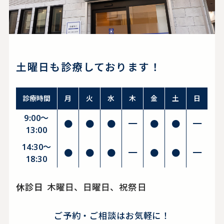
土曜日も診療しております！
診療時間
月
火
水
木
金
土
日
9:00～
●
●
●
━
●
●
━
13:00
14:30〜
●
●
●
━
●
●
━
18:30
休診日
木曜日、日曜日、祝祭日
ご予約・ご相談はお気軽に！