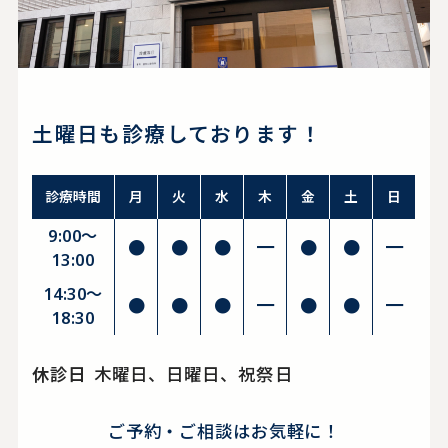
土曜日も診療しております！
診療時間
月
火
水
木
金
土
日
9:00～
●
●
●
━
●
●
━
13:00
14:30〜
●
●
●
━
●
●
━
18:30
休診日
木曜日、日曜日、祝祭日
ご予約・ご相談はお気軽に！