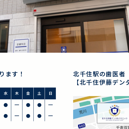
ります！
北千住駅の歯医者
【北千住伊藤デン
水
木
金
土
日
●
━
●
●
━
●
━
●
●
━