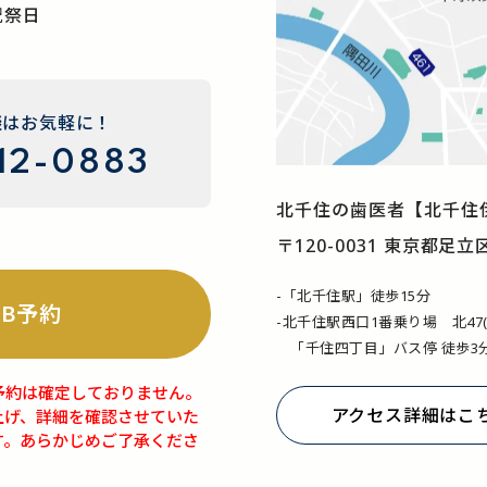
祝祭日
談はお気軽に！
12-0883
北千住の歯医者
【北千住
〒120-0031 東京都足立
-「北千住駅」徒歩15分
EB予約
-北千住駅西口1番乗り場 北47
「千住四丁目」バス停 徒歩3
予約は確定しておりません。
アクセス詳細はこ
上げ、詳細を確認させていた
す。あらかじめご了承くださ